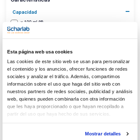
Capacidad
(1)
x 100 ml
Esta página web usa cookies
Las cookies de este sitio web se usan para personalizar
el contenido y los anuncios, ofrecer funciones de redes
sociales y analizar el tráfico. Además, compartimos
información sobre el uso que haga del sitio web con
nuestros partners de redes sociales, publicidad y análisis
Capacidad
web, quienes pueden combinarla con otra información
x 100 ml
que les haya proporcionado o que hayan recopilado a
Referencia
Envase
Precio
partir del uso que haya hecho de sus servicios.
SI00140100
Comprar
x 100 ml :: Botella
de plástico
Disponibilidad
Mostrar detalles
Ver stock