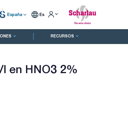
España
Es
ONES
RECURSOS
g/l en HNO3 2%