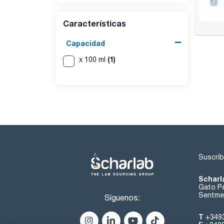
Características
Capacidad
(1)
x 100 ml
Suscríb
Scharl
Gato Pé
Sentmen
Síguenos:
T
+349