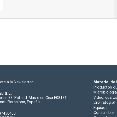
Material de 
ete a la Newsletter
Productos qu
Microbiología
ab S.L.
Vidrio, cuarz
rez, 33. Pol. Ind. Mas d’en Cisa E08181
at, Barcelona, España
Cromatografí
Equipos
Consumible
37456400