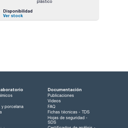
plástico
Disponibilidad
Ver stock
laboratorio
Documentación
ímicos
Publicaciones
Videos
o y porcelana
FAQ
a
Fichas técnicas - TDS
Hojas de seguridad -
SDS
Certificados de análisis -