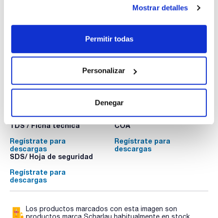
45: 9,83
electrodos
Mostrar detalles
50: 9,78
PO02050250
Envase
: x 250 ml :: Botella de plástico
Disponibilidad
Ver stock
:
Permitir todas
Mi precio
Comprar
:
Personalizar
Denegar
Documentación técnica
TDS / Ficha técnica
COA
Regístrate para
Regístrate para
descargas
descargas
SDS/ Hoja de seguridad
Regístrate para
descargas
Los productos marcados con esta imagen son
productos marca Scharlau habitualmente en stock,