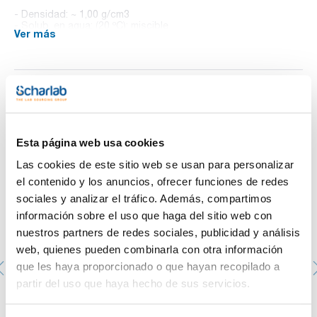
- Densidad: ~ 1,00 g/cm3
- Solub. en agua: (20 ºC): miscible
Ver más
- Partida arancelaria: 3822 00 00 00
ESPECIFICACIONES
pH a 20 °C: 10,00
rango de especificación: 9,98 - 10,02
incertidumbre: ± 0,01
Te puede interesar
La composición por litro es 2,4g Sodio carbonato y 2,1 g
Sodio hidrógeno carbonato
Soluciones tampón patrón se preparan usando
Esta página web usa cookies
procedimientos gravimétricos y volumétricos. El valor de
lote se determina por medición con un electrodo de vidrio
Las cookies de este sitio web se usan para personalizar
combinado calibrado con 2 puntos de acuerdo a DIN
el contenido y los anuncios, ofrecer funciones de redes
19268. Esta solución tampón de pH es trazable a Material
de
sociales y analizar el tráfico. Además, compartimos
T (°C): pH
información sobre el uso que haga del sitio web con
0 : 10,25
5: 10,18
nuestros partners de redes sociales, publicidad y análisis
10: 10,12
web, quienes pueden combinarla con otra información
15: 10,06
20: 10,00
que les haya proporcionado o que hayan recopilado a
25: 9,97
partir del uso que haya hecho de sus servicios.
30: 9,93
35: 9,91
40: 9,89
Potasio cloruro, solución 3 mol/l, para llenar