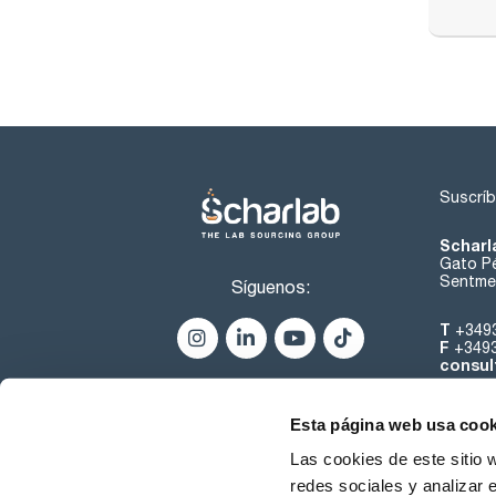
Suscríb
Scharl
Gato Pé
Sentmen
Síguenos:
T
+349
F
+349
consul
Esta página web usa cook
Las cookies de este sitio 
redes sociales y analizar 