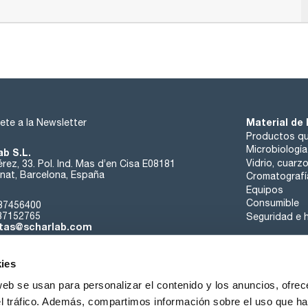
Material de 
ete a la Newsletter
Productos qu
Microbiología
ab S.L.
Vidrio, cuarz
rez, 33. Pol. Ind. Mas d’en Cisa E08181
at, Barcelona, España
Cromatografí
Equipos
Consumible
37456400
37152765
Seguridad e h
tas@scharlab.com
ies
web se usan para personalizar el contenido y los anuncios, ofrec
el tráfico. Además, compartimos información sobre el uso que ha