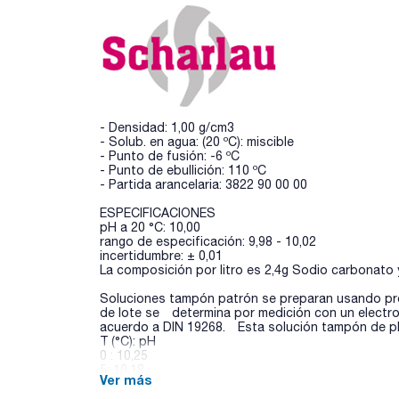
- Densidad: 1,00 g/cm3
- Solub. en agua: (20 ºC): miscible
- Punto de fusión: -6 ºC
- Punto de ebullición: 110 ºC
- Partida arancelaria: 3822 90 00 00
ESPECIFICACIONES
pH a 20 °C: 10,00
rango de especificación: 9,98 - 10,02
incertidumbre: ± 0,01
La composición por litro es 2,4g Sodio carbona
Soluciones tampón patrón se preparan usando pro
de lote se determina por medición con un electr
acuerdo a DIN 19268. Esta solución tampón de pH
T (°C): pH
0 : 10,25
5: 10,18
Ver más
10: 10,12
15: 10,06