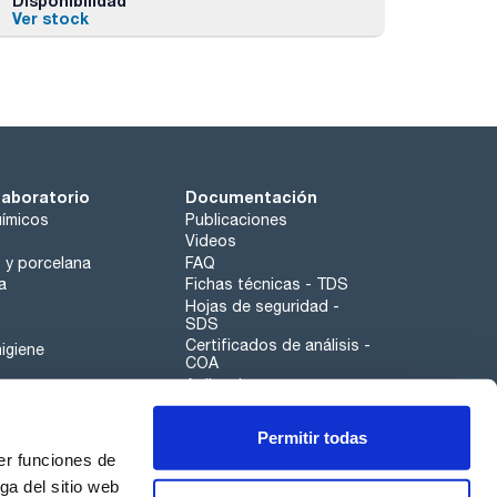
Disponibilidad
Ver stock
laboratorio
Documentación
ímicos
Publicaciones
Videos
o y porcelana
FAQ
a
Fichas técnicas - TDS
Hojas de seguridad -
SDS
Certificados de análisis -
igiene
COA
Aplicaciones
Tabla Periódica
Permitir todas
Scharlau leathergoods
er funciones de
Canal de denuncias
ga del sitio web