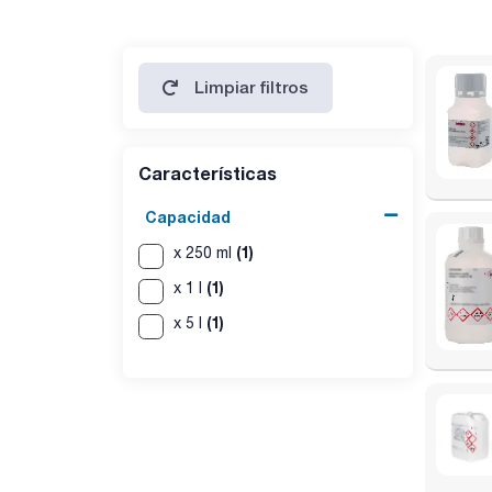
20: 10,00
25: 9,97
30: 9,93
35: 9,91
Limpiar filtros
40: 9,89
45: 9,83
50: 9,78
Características
Capacidad
(1)
x 250 ml
(1)
x 1 l
(1)
x 5 l