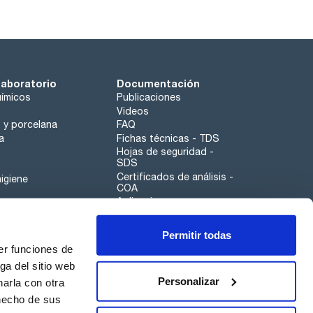
laboratorio
Documentación
ímicos
Publicaciones
Videos
o y porcelana
FAQ
a
Fichas técnicas - TDS
Hojas de seguridad -
SDS
Certificados de análisis -
igiene
COA
Aplicaciones
Tabla Periódica
Permitir todas
Scharlau leathergoods
er funciones de
Canal de denuncias
ga del sitio web
Personalizar
arla con otra
otros
 hecho de sus