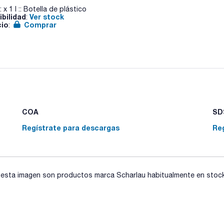
: x 1 l :: Botella de plástico
ibilidad
Ver stock
:
cio
Comprar
:
COA
SDS
Regístrate para descargas
Re
sta imagen son productos marca Scharlau habitualmente en stock, 