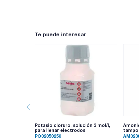
Te puede interesar
Potasio cloruro, solución 3 mol/l,
Amonio
para llenar electrodos
tampon
PO02050250
AM023