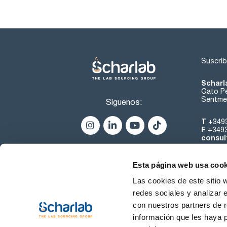
Suscríb
Scharl
Gato Pé
Sentmen
Síguenos:
T
+349
F
+349
consul
Esta página web usa cook
Las cookies de este sitio 
redes sociales y analizar 
con nuestros partners de r
Sobre 
información que les haya 