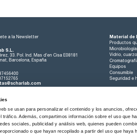
Material de 
ete a la Newsletter
Productos qu
Microbiología
ab S.L.
Vidrio, cuarz
rez, 33. Pol. Ind. Mas d’en Cisa E08181
at, Barcelona, España
Cromatografí
Equipos
Consumible
37456400
37152765
Seguridad e h
tas@scharlab.com
ies
web se usan para personalizar el contenido y los anuncios, ofrec
el tráfico. Además, compartimos información sobre el uso que ha
edes sociales, publicidad y análisis web, quienes pueden combin
nosotros
Eventos
Contacta
Noticias
Trabaja con nos
proporcionado o que hayan recopilado a partir del uso que haya