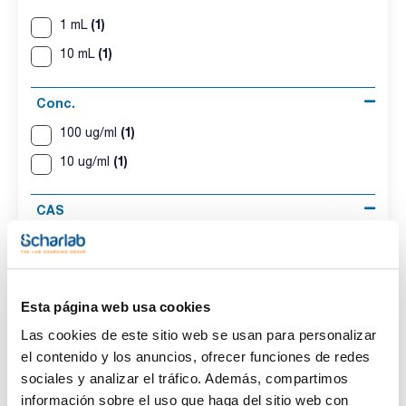
(1)
1 mL
(1)
10 mL
Conc.
(1)
100 ug/ml
(1)
10 ug/ml
CAS
(2)
[79-34-5]
Esta página web usa cookies
Las cookies de este sitio web se usan para personalizar
Disolvente
Volumen
Conc.
Methanol
1 mL
100 ug/ml
el contenido y los anuncios, ofrecer funciones de redes
sociales y analizar el tráfico. Además, compartimos
CAS
[79-34-5]
información sobre el uso que haga del sitio web con