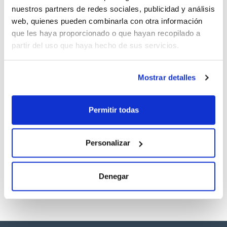
nuestros partners de redes sociales, publicidad y análisis
Referencia
Envase
Precio
web, quienes pueden combinarla con otra información
CPAP853350
Comprar
x1ml
que les haya proporcionado o que hayan recopilado a
Disponibilidad
partir del uso que haya hecho de sus servicios.
Ver stock
Mostrar detalles
Disolvente
Volumen
Conc.
Methanol
10 mL
10 ug/ml
Permitir todas
CAS
[79-34-5]
Referencia
Envase
Precio
Personalizar
CPAP853340
Comprar
x10ml
Disponibilidad
Ver stock
Denegar