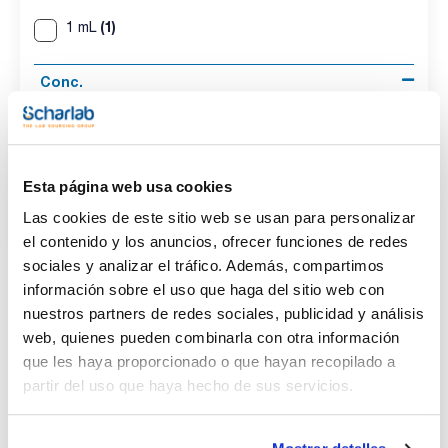
(1)
1 mL
Conc.
(1)
100 ug/ml
CAS
Esta página web usa cookies
(1)
[79-00-5]
Las cookies de este sitio web se usan para personalizar
el contenido y los anuncios, ofrecer funciones de redes
sociales y analizar el tráfico. Además, compartimos
información sobre el uso que haga del sitio web con
Disolvente
Volumen
Conc.
nuestros partners de redes sociales, publicidad y análisis
Methanol
1 mL
100 ug/ml
web, quienes pueden combinarla con otra información
CAS
que les haya proporcionado o que hayan recopilado a
[79-00-5]
partir del uso que haya hecho de sus servicios.
Referencia
Envase
Precio
CPAP855870
Comprar
x1ml