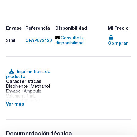
Envase
Referencia
Disponibilidad
Mi Precio
Consulte la
CPAP872120
x1ml
Comprar
disponibilidad
Imprimir ficha de
producto
Características
Disolvente : Methanol
Envase : Ampoule
Volumen : 1 mL
Conc. : 100 ug/ml
Ver más
CAS : [634-90-2]
1,2,3,5-Tetrachlorobenzene in Methanol
Documentación técnica