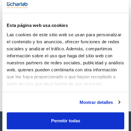
TDS / Ficha técnica
COA
Regístrate para
Regístrate para
descargas
descargas
Esta página web usa cookies
SDS/ Hoja de seguridad
Las cookies de este sitio web se usan para personalizar
Regístrate para
descargas
el contenido y los anuncios, ofrecer funciones de redes
sociales y analizar el tráfico. Además, compartimos
información sobre el uso que haga del sitio web con
Los productos marcados con esta imagen son
nuestros partners de redes sociales, publicidad y análisis
productos marca Scharlau habitualmente en stock,
listos para una entrega inmediata.
web, quienes pueden combinarla con otra información
que les haya proporcionado o que hayan recopilado a
partir del uso que haya hecho de sus servicios.
Mostrar detalles
Permitir todas