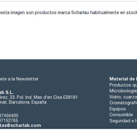
sta imagen son productos marca Scharlau habitualmente en stock, 
Material de 
ete a la Newsletter
Productos qu
Microbiología
ab S.L.
Vidrio, cuarz
rez, 33. Pol. Ind. Mas d’en Cisa E08181
at, Barcelona, España
Cromatografí
Equipos
Consumible
37456400
37152765
Seguridad e h
tas@scharlab.com