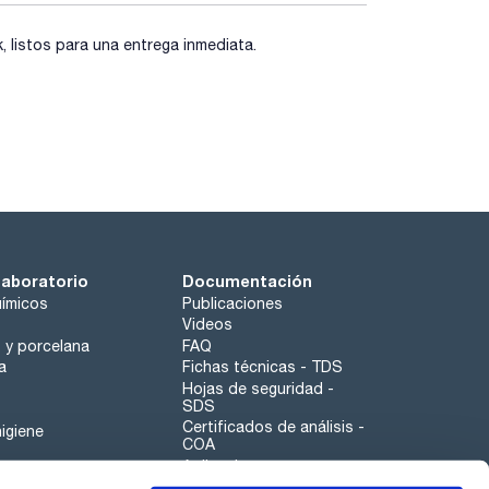
listos para una entrega inmediata.
laboratorio
Documentación
ímicos
Publicaciones
Videos
o y porcelana
FAQ
a
Fichas técnicas - TDS
Hojas de seguridad -
SDS
Certificados de análisis -
igiene
COA
Aplicaciones
Tabla Periódica