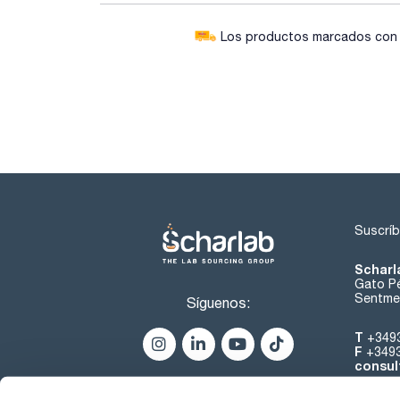
Los productos marcados con e
Suscríb
Scharl
Gato Pé
Sentmen
Síguenos:
T
+349
F
+349
consul