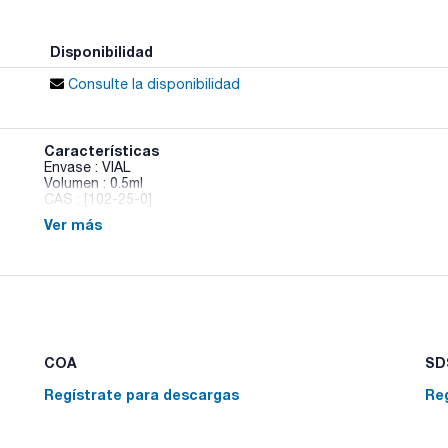
Disponibilidad
Consulte la disponibilidad
Características
Envase : VIAL
Volumen : 0.5ml
CAS : [102-25-0]
Ver más
1,3,5-Triethylbenzene
COA
SDS
Regístrate para descargas
Re