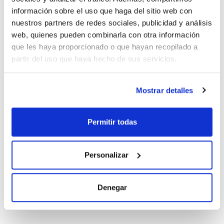
información sobre el uso que haga del sitio web con
Conc.
CAS
nuestros partners de redes sociales, publicidad y análisis
2000 ug/ml
[106-99-0]
web, quienes pueden combinarla con otra información
Referencia
Envase
Precio
que les haya proporcionado o que hayan recopilado a
CPAP872240
Comprar
x1ml
partir del uso que haya hecho de sus servicios.
Disponibilidad
Ver stock
Mostrar detalles
Disolvente
Envase
Volumen
Methanol
Ampoule
1 mL
Permitir todas
Conc.
CAS
200 ug/ml
[106-99-0]
Personalizar
Referencia
Envase
Precio
CPAP872230
Comprar
x1ml
Denegar
Disponibilidad
Ver stock