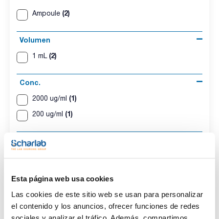
(2)
Ampoule
Volumen
(2)
1 mL
Conc.
(1)
2000 ug/ml
(1)
200 ug/ml
CAS
(2)
[106-99-0]
Esta página web usa cookies
Las cookies de este sitio web se usan para personalizar
el contenido y los anuncios, ofrecer funciones de redes
Disolvente
Envase
Volumen
Methanol
Ampoule
1 mL
sociales y analizar el tráfico. Además, compartimos