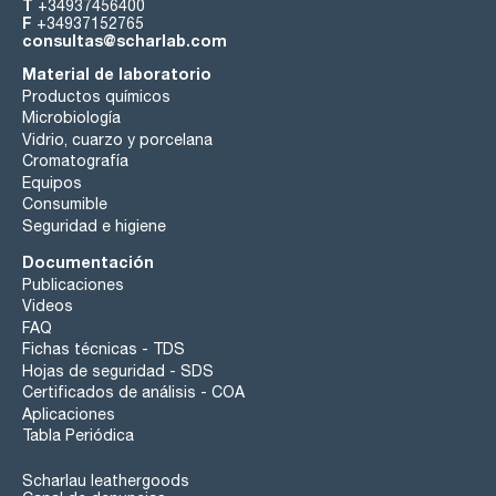
T
+34937456400
F
+34937152765
consultas@scharlab.com
Material de laboratorio
Productos químicos
Microbiología
Vidrio, cuarzo y porcelana
Cromatografía
Equipos
Consumible
Seguridad e higiene
Documentación
Publicaciones
Videos
FAQ
Fichas técnicas - TDS
Hojas de seguridad - SDS
Certificados de análisis - COA
Aplicaciones
Tabla Periódica
Scharlau leathergoods