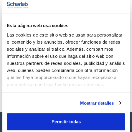
TDS / Ficha técnica
COA
Regístrate para
Regístrate para
descargas
descargas
Esta página web usa cookies
SDS/ Hoja de seguridad
Las cookies de este sitio web se usan para personalizar
Regístrate para
descargas
el contenido y los anuncios, ofrecer funciones de redes
sociales y analizar el tráfico. Además, compartimos
información sobre el uso que haga del sitio web con
Los productos marcados con esta imagen son
nuestros partners de redes sociales, publicidad y análisis
productos marca Scharlau habitualmente en stock,
listos para una entrega inmediata.
web, quienes pueden combinarla con otra información
que les haya proporcionado o que hayan recopilado a
partir del uso que haya hecho de sus servicios.
Mostrar detalles
Permitir todas