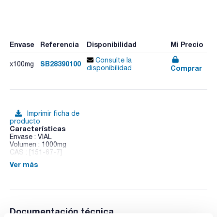
Envase
Referencia
Disponibilidad
Mi Precio
Consulte la
SB28390100
x100mg
Comprar
disponibilidad
Imprimir ficha de
producto
Características
Envase : VIAL
Volumen : 1000mg
CAS : [151-67-7]
Ver más
1-Bromo-1-chloro-2,2,2-trifluoroethane
Documentación técnica