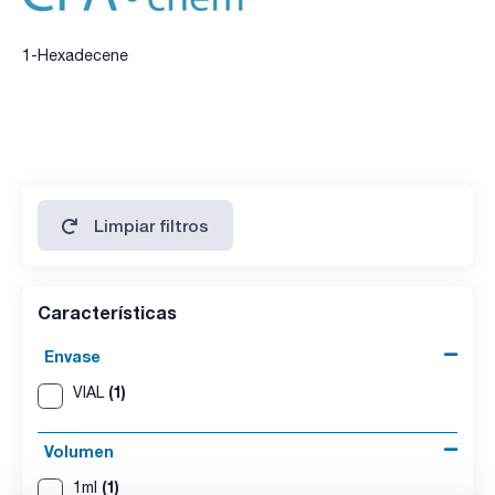
1-Hexadecene
Limpiar filtros
Características
Envase
(1)
VIAL
Volumen
(1)
1ml