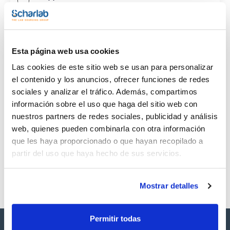
CAS
(1)
[629-73-2]
Esta página web usa cookies
Las cookies de este sitio web se usan para personalizar
el contenido y los anuncios, ofrecer funciones de redes
sociales y analizar el tráfico. Además, compartimos
Envase
Volumen
CAS
información sobre el uso que haga del sitio web con
VIAL
1ml
[629-73-2]
nuestros partners de redes sociales, publicidad y análisis
Referencia
Envase
Precio
web, quienes pueden combinarla con otra información
SB27630-1M
Comprar
x1ml
que les haya proporcionado o que hayan recopilado a
Disponibilidad
partir del uso que haya hecho de sus servicios.
Ver stock
Mostrar detalles
Permitir todas