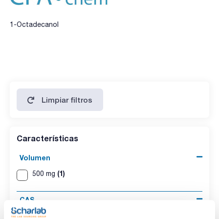
1-Octadecanol
Limpiar filtros
Características
Volumen
(1)
500 mg
CAS
(1)
[112-92-5]