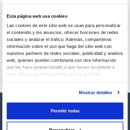
Esta página web usa cookies
Las cookies de este sitio web se usan para personalizar
Volumen
CAS
el contenido y los anuncios, ofrecer funciones de redes
500 mg
[112-92-5]
sociales y analizar el tráfico. Además, compartimos
Referencia
Envase
Precio
información sobre el uso que haga del sitio web con
SB59800500
Comprar
x500mg
nuestros partners de redes sociales, publicidad y análisis
Disponibilidad
web, quienes pueden combinarla con otra información
Ver stock
que les haya proporcionado o que hayan recopilado a
partir del uso que haya hecho de sus servicios.
Mostrar detalles
Permitir todas
Personalizar