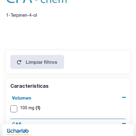
1-Terpinen-4-ol
Limpiar filtros
Características
Volumen
(1)
100 mg
CAS
(1)
[562-74-3]