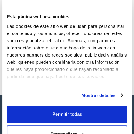
Esta página web usa cookies
Las cookies de este sitio web se usan para personalizar
Volumen
CAS
el contenido y los anuncios, ofrecer funciones de redes
100 mg
[562-74-3]
sociales y analizar el tráfico. Además, compartimos
Referencia
Envase
Precio
información sobre el uso que haga del sitio web con
SB26580100
Comprar
x 100mg
nuestros partners de redes sociales, publicidad y análisis
Disponibilidad
web, quienes pueden combinarla con otra información
Ver stock
que les haya proporcionado o que hayan recopilado a
partir del uso que haya hecho de sus servicios.
Mostrar detalles
Permitir todas
Personalizar