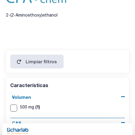
2-(2-Aminoethoxy)ethanol
Limpiar filtros
Características
Volumen
(1)
500 mg
CAS
(1)
[929-06-6]