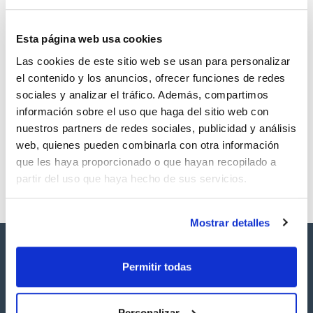
Esta página web usa cookies
Las cookies de este sitio web se usan para personalizar
Volumen
CAS
el contenido y los anuncios, ofrecer funciones de redes
500 mg
[929-06-6]
sociales y analizar el tráfico. Además, compartimos
Referencia
Envase
Precio
información sobre el uso que haga del sitio web con
SB60260500
Comprar
x500mg
nuestros partners de redes sociales, publicidad y análisis
Disponibilidad
web, quienes pueden combinarla con otra información
Ver stock
que les haya proporcionado o que hayan recopilado a
partir del uso que haya hecho de sus servicios.
Mostrar detalles
Permitir todas
Personalizar