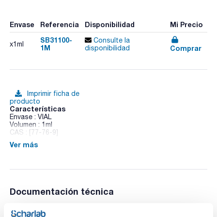
Envase
Referencia
Disponibilidad
Mi Precio
SB31100-
Consulte la
x1ml
1M
Comprar
disponibilidad
Imprimir ficha de
producto
Características
Envase : VIAL
Volumen : 1ml
CAS : [77-76-9]
Ver más
2,2-Dimethoxypropane
Documentación técnica
TDS / Ficha técnica
COA