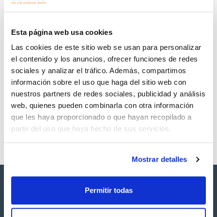
Regístrate para
Regístrate para
descargas
descargas
SDS/ Hoja de seguridad
Esta página web usa cookies
Regístrate para
Las cookies de este sitio web se usan para personalizar
descargas
el contenido y los anuncios, ofrecer funciones de redes
sociales y analizar el tráfico. Además, compartimos
Los productos marcados con esta imagen son
información sobre el uso que haga del sitio web con
productos marca Scharlau habitualmente en stock,
listos para una entrega inmediata.
nuestros partners de redes sociales, publicidad y análisis
web, quienes pueden combinarla con otra información
que les haya proporcionado o que hayan recopilado a
partir del uso que haya hecho de sus servicios.
Mostrar detalles
Permitir todas