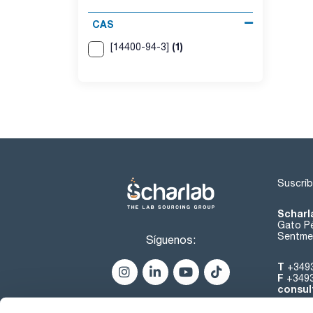
CAS
(1)
[14400-94-3]
Suscríb
Scharl
Gato Pé
Sentmen
Síguenos:
T
+349
F
+349
consul