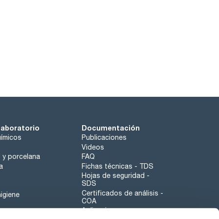
laboratorio
Documentación
ímicos
Publicaciones
Videos
o y porcelana
FAQ
a
Fichas técnicas - TDS
Hojas de seguridad -
SDS
Certificados de análisis -
igiene
COA
Aplicaciones