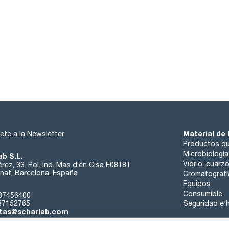
Material de 
ete a la Newsletter
Productos qu
Microbiología
ab S.L.
Vidrio, cuarz
rez, 33. Pol. Ind. Mas d’en Cisa E08181
at, Barcelona, España
Cromatografí
Equipos
Consumible
37456400
37152765
Seguridad e h
tas@scharlab.com