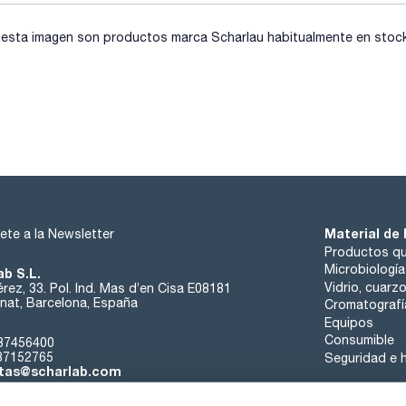
sta imagen son productos marca Scharlau habitualmente en stock, 
Material de 
ete a la Newsletter
Productos qu
Microbiología
ab S.L.
Vidrio, cuarz
rez, 33. Pol. Ind. Mas d’en Cisa E08181
at, Barcelona, España
Cromatografí
Equipos
Consumible
37456400
37152765
Seguridad e h
tas@scharlab.com