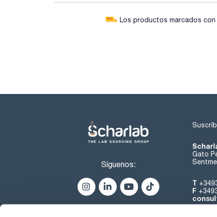
Los productos marcados con e
Suscríb
Scharl
Gato Pé
Sentmen
Síguenos:
T
+349
F
+349
consul