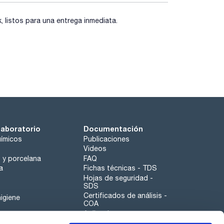
listos para una entrega inmediata.
laboratorio
Documentación
ímicos
Publicaciones
Videos
o y porcelana
FAQ
a
Fichas técnicas - TDS
Hojas de seguridad -
SDS
Certificados de análisis -
igiene
COA
Aplicaciones
Tabla Periódica