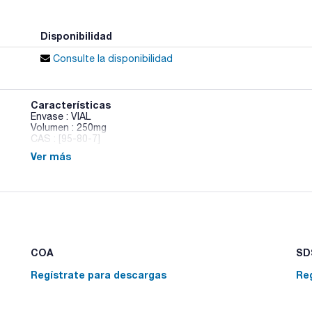
Disponibilidad
Consulte la disponibilidad
Características
Envase : VIAL
Volumen : 250mg
CAS : [95-80-7]
Ver más
2,4-Diaminotoluene
COA
SDS
Regístrate para descargas
Re