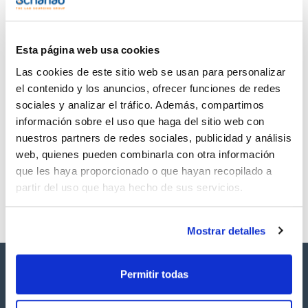
(1)
[719-22-2]
Esta página web usa cookies
Las cookies de este sitio web se usan para personalizar
el contenido y los anuncios, ofrecer funciones de redes
Volumen
CAS
250 mg
[719-22-2]
sociales y analizar el tráfico. Además, compartimos
información sobre el uso que haga del sitio web con
Referencia
Envase
Precio
nuestros partners de redes sociales, publicidad y análisis
SB63500250
Comprar
x250mg
web, quienes pueden combinarla con otra información
Disponibilidad
que les haya proporcionado o que hayan recopilado a
Ver stock
partir del uso que haya hecho de sus servicios.
Mostrar detalles
Permitir todas