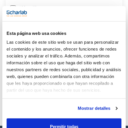
(1)
100mg
CAS
(1)
[99-29-6]
Esta página web usa cookies
Las cookies de este sitio web se usan para personalizar
el contenido y los anuncios, ofrecer funciones de redes
sociales y analizar el tráfico. Además, compartimos
información sobre el uso que haga del sitio web con
Envase
Volumen
CAS
VIAL
100mg
[99-29-6]
nuestros partners de redes sociales, publicidad y análisis
web, quienes pueden combinarla con otra información
Referencia
Envase
Precio
SB16411100
Comprar
x100mg
que les haya proporcionado o que hayan recopilado a
partir del uso que haya hecho de sus servicios.
Disponibilidad
Ver stock
Mostrar detalles
Permitir todas