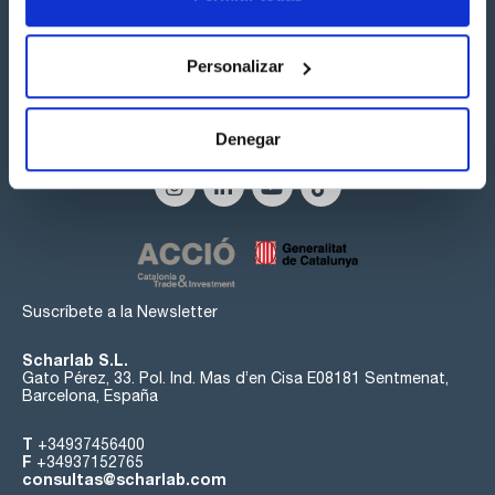
Personalizar
Síguenos:
Denegar
Suscríbete a la Newsletter
Scharlab S.L.
Gato Pérez, 33. Pol. Ind. Mas d’en Cisa E08181 Sentmenat,
Barcelona, España
T
+34937456400
F
+34937152765
consultas@scharlab.com