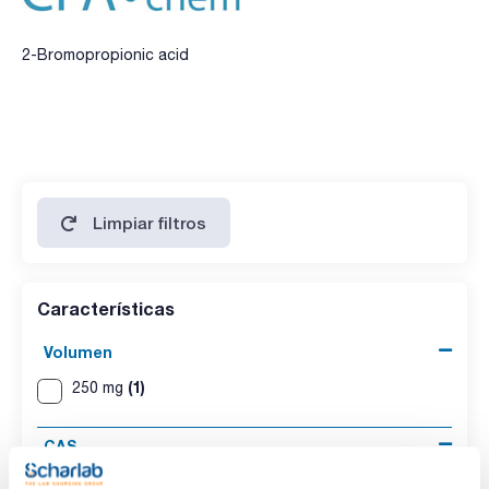
2-Bromopropionic acid
Limpiar filtros
Características
Volumen
(1)
250 mg
CAS
(1)
[598-72-1]