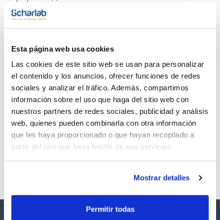
CAS
(1)
[95-51-2]
Esta página web usa cookies
Las cookies de este sitio web se usan para personalizar
el contenido y los anuncios, ofrecer funciones de redes
sociales y analizar el tráfico. Además, compartimos
Envase
Volumen
CAS
información sobre el uso que haga del sitio web con
VIAL
0.5ml
[95-51-2]
nuestros partners de redes sociales, publicidad y análisis
Referencia
Envase
Precio
web, quienes pueden combinarla con otra información
CPSB42-500
Comprar
x0,5ml
que les haya proporcionado o que hayan recopilado a
Disponibilidad
partir del uso que haya hecho de sus servicios.
Ver stock
Mostrar detalles
Permitir todas