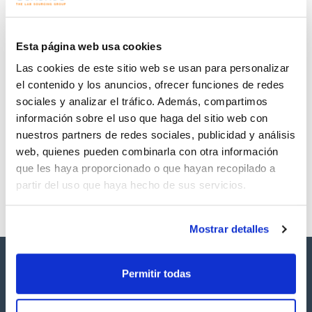
Regístrate para
Regístrate para
descargas
descargas
SDS/ Hoja de seguridad
Esta página web usa cookies
Regístrate para
Las cookies de este sitio web se usan para personalizar
descargas
el contenido y los anuncios, ofrecer funciones de redes
sociales y analizar el tráfico. Además, compartimos
Los productos marcados con esta imagen son
información sobre el uso que haga del sitio web con
productos marca Scharlau habitualmente en stock,
listos para una entrega inmediata.
nuestros partners de redes sociales, publicidad y análisis
web, quienes pueden combinarla con otra información
que les haya proporcionado o que hayan recopilado a
partir del uso que haya hecho de sus servicios.
Mostrar detalles
Permitir todas