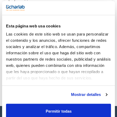
CAS
(1)
[103-09-3]
Esta página web usa cookies
Las cookies de este sitio web se usan para personalizar
el contenido y los anuncios, ofrecer funciones de redes
sociales y analizar el tráfico. Además, compartimos
Envase
Volumen
CAS
información sobre el uso que haga del sitio web con
VIAL
1ml
[103-09-3]
nuestros partners de redes sociales, publicidad y análisis
Referencia
Envase
Precio
web, quienes pueden combinarla con otra información
SB32670-1M
Comprar
x 1mL
que les haya proporcionado o que hayan recopilado a
Disponibilidad
partir del uso que haya hecho de sus servicios.
Ver stock
Mostrar detalles
Permitir todas