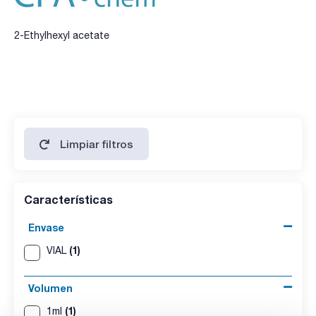
2-Ethylhexyl acetate
Limpiar filtros
Características
Envase
(1)
VIAL
Volumen
(1)
1ml