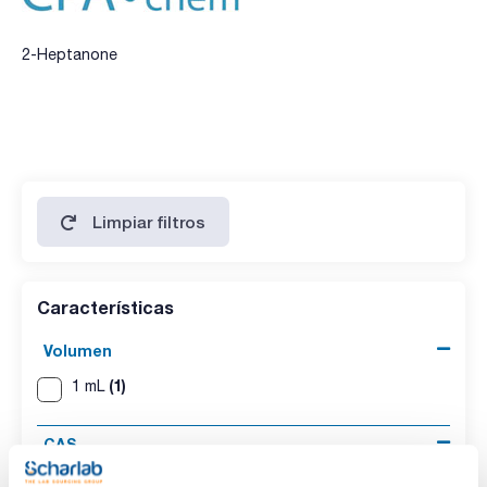
2-Heptanone
Limpiar filtros
Características
Volumen
(1)
1 mL
CAS
(1)
[110-43-0]