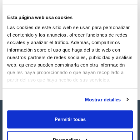
Esta página web usa cookies
Las cookies de este sitio web se usan para personalizar
Volumen
CAS
el contenido y los anuncios, ofrecer funciones de redes
1 mL
[110-43-0]
sociales y analizar el tráfico. Además, compartimos
Referencia
Envase
Precio
información sobre el uso que haga del sitio web con
SB10270100
Comprar
x 1mL
nuestros partners de redes sociales, publicidad y análisis
Disponibilidad
web, quienes pueden combinarla con otra información
Ver stock
que les haya proporcionado o que hayan recopilado a
partir del uso que haya hecho de sus servicios.
Mostrar detalles
Permitir todas
Personalizar