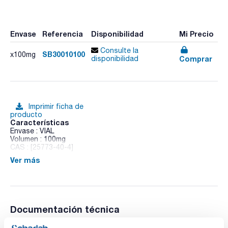
Envase
Referencia
Disponibilidad
Mi Precio
Consulte la
SB30010100
x100mg
Comprar
disponibilidad
Imprimir ficha de
producto
Características
Envase : VIAL
Volumen : 100mg
CAS : [25773-40-4]
Ver más
2-Isopropyl-3-methoxypyrazine
Documentación técnica