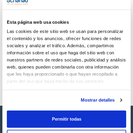
TDS / Ficha técnica
COA
Regístrate para
Regístrate para
descargas
descargas
SDS/ Hoja de seguridad
Esta página web usa cookies
Regístrate para
Las cookies de este sitio web se usan para personalizar
descargas
el contenido y los anuncios, ofrecer funciones de redes
sociales y analizar el tráfico. Además, compartimos
Los productos marcados con esta imagen son
información sobre el uso que haga del sitio web con
productos marca Scharlau habitualmente en stock,
nuestros partners de redes sociales, publicidad y análisis
listos para una entrega inmediata.
web, quienes pueden combinarla con otra información
que les haya proporcionado o que hayan recopilado a
partir del uso que haya hecho de sus servicios.
Mostrar detalles
Permitir todas