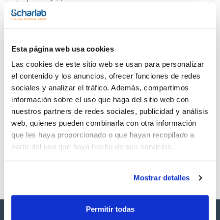
CAS
(1)
[97-52-9]
Esta página web usa cookies
Las cookies de este sitio web se usan para personalizar
el contenido y los anuncios, ofrecer funciones de redes
sociales y analizar el tráfico. Además, compartimos
Envase
Volumen
CAS
información sobre el uso que haga del sitio web con
VIAL
100mg
[97-52-9]
nuestros partners de redes sociales, publicidad y análisis
Referencia
Envase
Precio
web, quienes pueden combinarla con otra información
SB23000100
Comprar
x100mg
que les haya proporcionado o que hayan recopilado a
Disponibilidad
partir del uso que haya hecho de sus servicios.
Ver stock
Mostrar detalles
Permitir todas