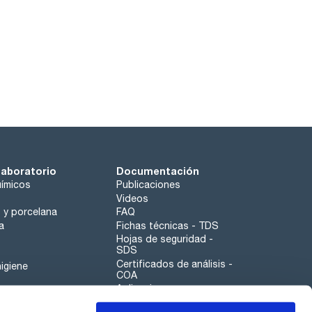
laboratorio
Documentación
ímicos
Publicaciones
Videos
o y porcelana
FAQ
a
Fichas técnicas - TDS
Hojas de seguridad -
SDS
Certificados de análisis -
igiene
COA
Aplicaciones
Tabla Periódica