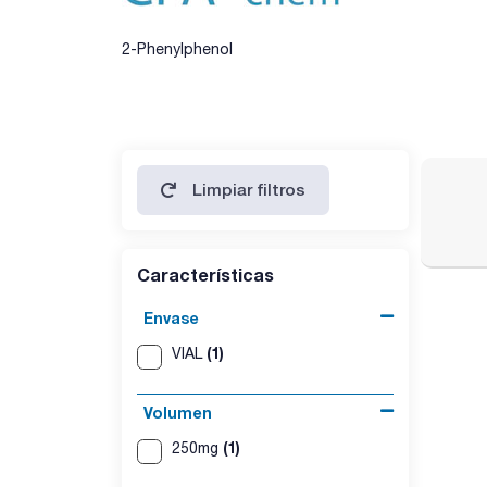
2-Phenylphenol
Limpiar filtros
Características
Envase
(1)
VIAL
Volumen
(1)
250mg