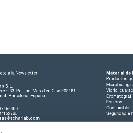
Material de 
ete a la Newsletter
Productos qu
Microbiología
ab S.L.
Vidrio, cuarz
rez, 33. Pol. Ind. Mas d’en Cisa E08181
at, Barcelona, España
Cromatografí
Equipos
Consumible
37456400
37152765
Seguridad e h
tas@scharlab.com