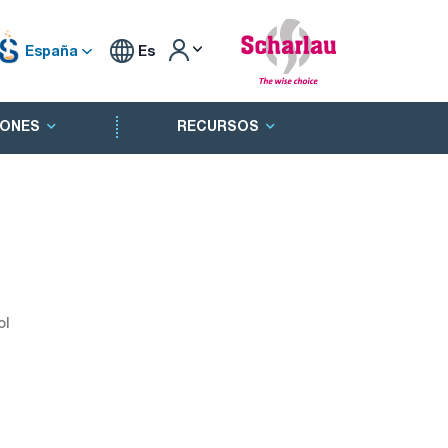
España
Es
ONES
RECURSOS
ol