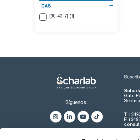
CAS
(1)
[90-43-7]
Suscríb
Scharl
Gato Pé
Sentmen
Síguenos:
T
+349
F
+349
consul