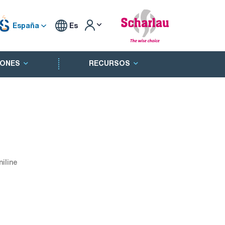
España
Es
ONES
RECURSOS
niline