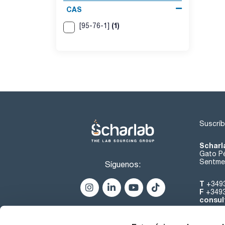
CAS
(1)
[95-76-1]
Suscríb
Scharl
Gato Pé
Sentmen
Síguenos:
T
+349
F
+349
consul