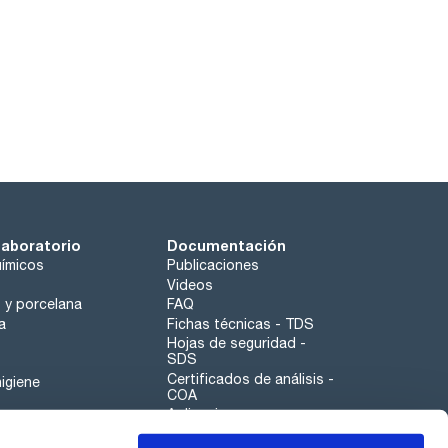
laboratorio
Documentación
ímicos
Publicaciones
Videos
o y porcelana
FAQ
a
Fichas técnicas - TDS
Hojas de seguridad -
SDS
Certificados de análisis -
igiene
COA
Aplicaciones
Tabla Periódica