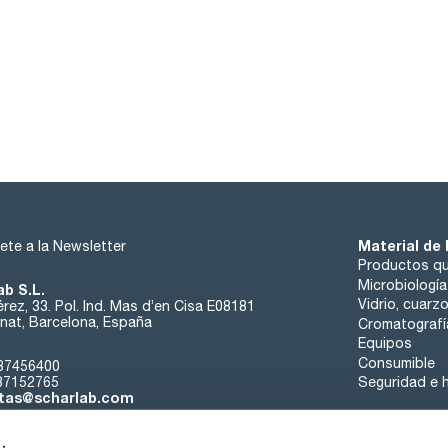
Material de 
ete a la Newsletter
Productos qu
Microbiología
ab S.L.
Vidrio, cuarz
rez, 33. Pol. Ind. Mas d’en Cisa E08181
at, Barcelona, España
Cromatografí
Equipos
Consumible
37456400
37152765
Seguridad e h
tas@scharlab.com