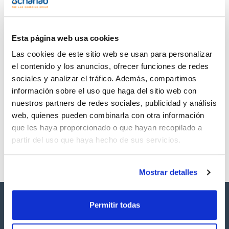
TDS / Ficha técnica
COA
Regístrate para
Regístrate para
descargas
descargas
SDS/ Hoja de seguridad
Esta página web usa cookies
Regístrate para
Las cookies de este sitio web se usan para personalizar
descargas
el contenido y los anuncios, ofrecer funciones de redes
sociales y analizar el tráfico. Además, compartimos
Los productos marcados con esta imagen son
información sobre el uso que haga del sitio web con
productos marca Scharlau habitualmente en stock,
nuestros partners de redes sociales, publicidad y análisis
listos para una entrega inmediata.
web, quienes pueden combinarla con otra información
que les haya proporcionado o que hayan recopilado a
partir del uso que haya hecho de sus servicios.
Mostrar detalles
Permitir todas