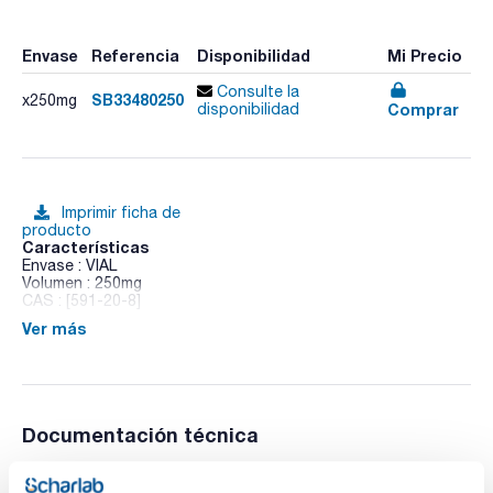
Envase
Referencia
Disponibilidad
Mi Precio
Consulte la
SB33480250
x250mg
Comprar
disponibilidad
Imprimir ficha de
producto
Características
Envase : VIAL
Volumen : 250mg
CAS : [591-20-8]
Ver más
3-Bromophenol
Documentación técnica
TDS / Ficha técnica
COA