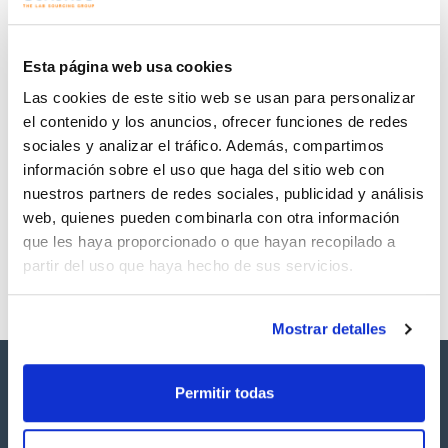
Regístrate para
Regístrate para
descargas
descargas
SDS/ Hoja de seguridad
Esta página web usa cookies
Regístrate para
Las cookies de este sitio web se usan para personalizar
descargas
el contenido y los anuncios, ofrecer funciones de redes
sociales y analizar el tráfico. Además, compartimos
Los productos marcados con esta imagen son
información sobre el uso que haga del sitio web con
productos marca Scharlau habitualmente en stock,
listos para una entrega inmediata.
nuestros partners de redes sociales, publicidad y análisis
web, quienes pueden combinarla con otra información
que les haya proporcionado o que hayan recopilado a
partir del uso que haya hecho de sus servicios.
Mostrar detalles
Permitir todas