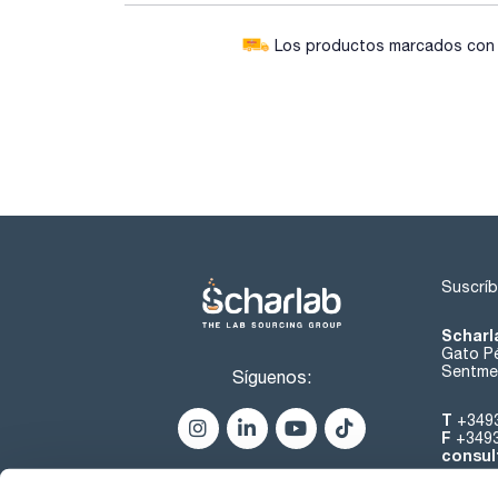
Los productos marcados con e
Suscríb
Scharl
Gato Pé
Sentmen
Síguenos:
T
+349
F
+349
consul