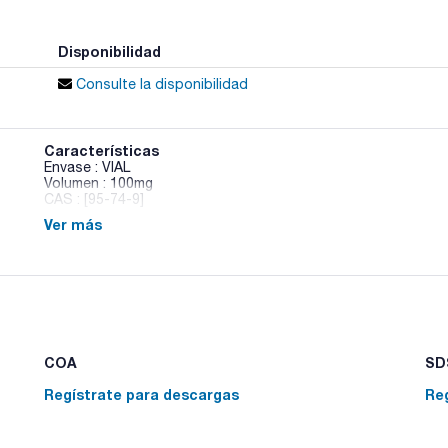
Disponibilidad
Consulte la disponibilidad
Características
Envase : VIAL
Volumen : 100mg
CAS : [95-74-9]
Ver más
3-Chloro-4-methylaniline
COA
SDS
Regístrate para descargas
Re