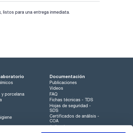
listos para una entrega inmediata.
laboratorio
Documentación
ímicos
Publicaciones
Videos
o y porcelana
FAQ
a
Fichas técnicas - TDS
Hojas de seguridad -
SDS
Certificados de análisis -
igiene
COA
Aplicaciones
Tabla Periódica