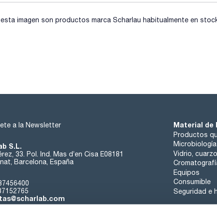
sta imagen son productos marca Scharlau habitualmente en stock, 
Material de 
ete a la Newsletter
Productos qu
Microbiología
ab S.L.
Vidrio, cuarz
rez, 33. Pol. Ind. Mas d’en Cisa E08181
at, Barcelona, España
Cromatografí
Equipos
Consumible
37456400
37152765
Seguridad e h
tas@scharlab.com