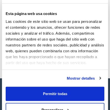
Esta página web usa cookies
Las cookies de este sitio web se usan para personalizar
Volumen
CAS
el contenido y los anuncios, ofrecer funciones de redes
0.5 mL
[617-78-7]
sociales y analizar el tráfico. Además, compartimos
Referencia
Envase
Precio
información sobre el uso que haga del sitio web con
SB45994500
Comprar
x0.5mL
nuestros partners de redes sociales, publicidad y análisis
Disponibilidad
web, quienes pueden combinarla con otra información
Ver stock
que les haya proporcionado o que hayan recopilado a
partir del uso que haya hecho de sus servicios.
Mostrar detalles
Permitir todas
Personalizar