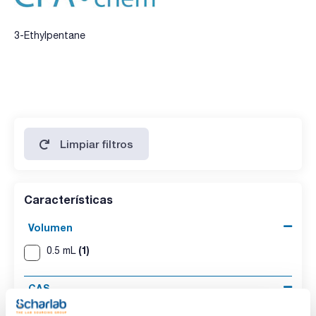
3-Ethylpentane
Limpiar filtros
Características
Volumen
(1)
0.5 mL
CAS
(1)
[617-78-7]