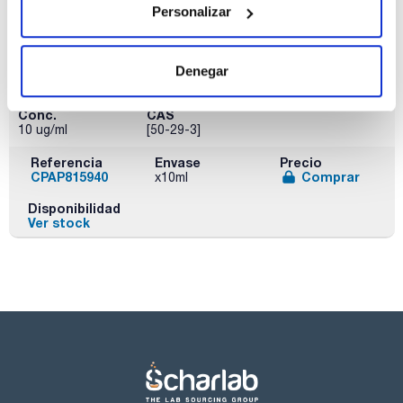
Ver stock
Personalizar
Disolvente
Envase
Volumen
Denegar
Cyclohexane
Ampoule
10 mL
Conc.
CAS
10 ug/ml
[50-29-3]
Referencia
Envase
Precio
CPAP815940
Comprar
x10ml
Disponibilidad
Ver stock