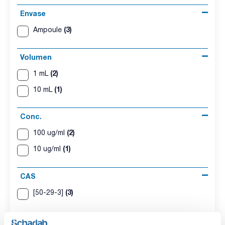
Envase
(3)
Ampoule
Volumen
(2)
1 mL
(1)
10 mL
Conc.
(2)
100 ug/ml
(1)
10 ug/ml
CAS
(3)
[50-29-3]