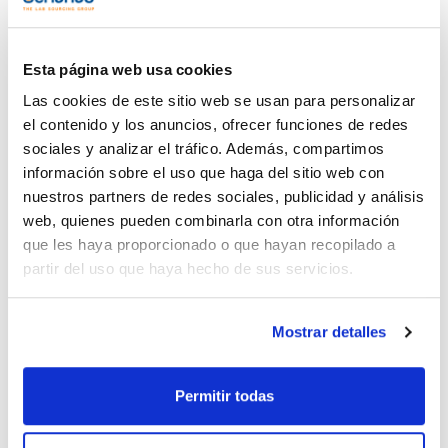
Disolvente
Envase
Volumen
Cyclohexane
Ampoule
1 mL
Esta página web usa cookies
Conc.
CAS
Las cookies de este sitio web se usan para personalizar
100 ug/ml
[50-29-3]
el contenido y los anuncios, ofrecer funciones de redes
Referencia
Envase
Precio
sociales y analizar el tráfico. Además, compartimos
CPAP815950
Comprar
x1ml
información sobre el uso que haga del sitio web con
nuestros partners de redes sociales, publicidad y análisis
Disponibilidad
Ver stock
web, quienes pueden combinarla con otra información
que les haya proporcionado o que hayan recopilado a
partir del uso que haya hecho de sus servicios.
Disolvente
Envase
Volumen
Methanol
Ampoule
1 mL
Mostrar detalles
Conc.
CAS
100 ug/ml
[50-29-3]
Referencia
Envase
Precio
Permitir todas
CPAP815970
Comprar
x1ml
Disponibilidad