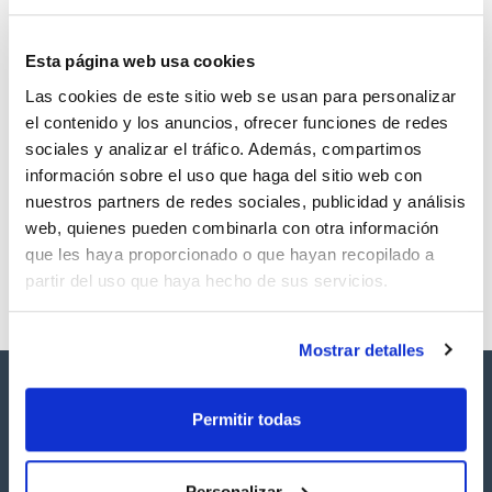
Esta página web usa cookies
Las cookies de este sitio web se usan para personalizar
Volumen
CAS
el contenido y los anuncios, ofrecer funciones de redes
100 mg
[119-34-6]
sociales y analizar el tráfico. Además, compartimos
Referencia
Envase
Precio
información sobre el uso que haga del sitio web con
SB66725100
Comprar
x100mg
nuestros partners de redes sociales, publicidad y análisis
Disponibilidad
web, quienes pueden combinarla con otra información
Ver stock
que les haya proporcionado o que hayan recopilado a
partir del uso que haya hecho de sus servicios.
Mostrar detalles
Permitir todas
Personalizar