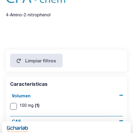
4-Amino-2-nitrophenol
Limpiar filtros
Características
Volumen
(1)
100 mg
CAS
(1)
[119-34-6]