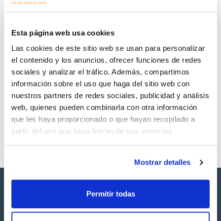
Regístrate para
Regístrate para
descargas
descargas
SDS/ Hoja de seguridad
Esta página web usa cookies
Regístrate para
Las cookies de este sitio web se usan para personalizar
descargas
el contenido y los anuncios, ofrecer funciones de redes
sociales y analizar el tráfico. Además, compartimos
Los productos marcados con esta imagen son
información sobre el uso que haga del sitio web con
productos marca Scharlau habitualmente en stock,
listos para una entrega inmediata.
nuestros partners de redes sociales, publicidad y análisis
web, quienes pueden combinarla con otra información
que les haya proporcionado o que hayan recopilado a
partir del uso que haya hecho de sus servicios.
Mostrar detalles
Permitir todas