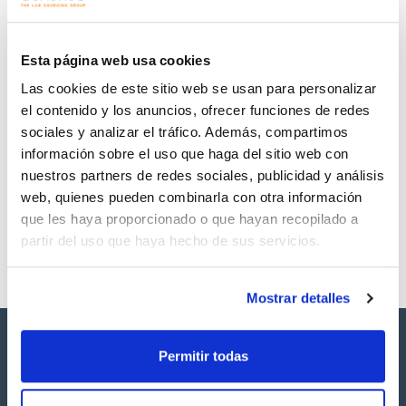
Regístrate para
Regístrate para
descargas
descargas
SDS/ Hoja de seguridad
Esta página web usa cookies
Regístrate para
Las cookies de este sitio web se usan para personalizar
descargas
el contenido y los anuncios, ofrecer funciones de redes
sociales y analizar el tráfico. Además, compartimos
Los productos marcados con esta imagen son
información sobre el uso que haga del sitio web con
productos marca Scharlau habitualmente en stock,
listos para una entrega inmediata.
nuestros partners de redes sociales, publicidad y análisis
web, quienes pueden combinarla con otra información
que les haya proporcionado o que hayan recopilado a
partir del uso que haya hecho de sus servicios.
Mostrar detalles
Permitir todas