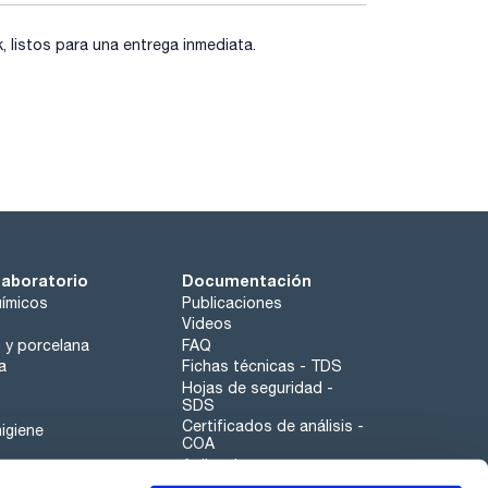
listos para una entrega inmediata.
laboratorio
Documentación
ímicos
Publicaciones
Videos
o y porcelana
FAQ
a
Fichas técnicas - TDS
Hojas de seguridad -
SDS
Certificados de análisis -
igiene
COA
Aplicaciones
Tabla Periódica