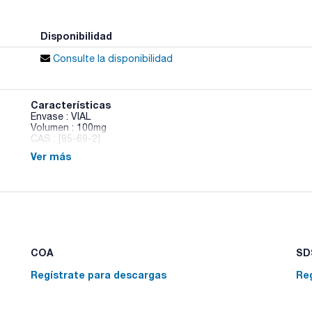
Disponibilidad
Consulte la disponibilidad
Características
Envase : VIAL
Volumen : 100mg
CAS : [95-69-2]
Ver más
4-Chloro-2-methylaniline
COA
SDS
Regístrate para descargas
Re