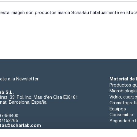
sta imagen son productos marca Scharlau habitualmente en stock, 
Material de 
ete a la Newsletter
Productos qu
Microbiología
ab S.L.
Vidrio, cuarz
rez, 33. Pol. Ind. Mas d’en Cisa E08181
at, Barcelona, España
Cromatografí
Equipos
Consumible
37456400
37152765
Seguridad e h
tas@scharlab.com