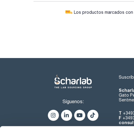
Los productos marcados con e
Suscríb
Scharl
Gato Pé
Sentmen
Síguenos:
T
+349
F
+349
consul