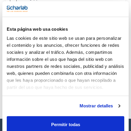
CAS
(1)
[1570-64-5]
Esta página web usa cookies
Las cookies de este sitio web se usan para personalizar
el contenido y los anuncios, ofrecer funciones de redes
sociales y analizar el tráfico. Además, compartimos
Envase
Volumen
CAS
información sobre el uso que haga del sitio web con
VIAL
100mg
[1570-64-5]
nuestros partners de redes sociales, publicidad y análisis
Referencia
Envase
Precio
web, quienes pueden combinarla con otra información
SB15490100
Comprar
x100mg
que les haya proporcionado o que hayan recopilado a
Disponibilidad
partir del uso que haya hecho de sus servicios.
Ver stock
Mostrar detalles
Permitir todas