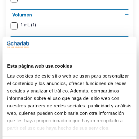
Volumen
(1)
1 mL
Conc.
(1)
100 ug/ml
Esta página web usa cookies
CAS
Las cookies de este sitio web se usan para personalizar
(1)
[106-47-8]
el contenido y los anuncios, ofrecer funciones de redes
sociales y analizar el tráfico. Además, compartimos
información sobre el uso que haga del sitio web con
nuestros partners de redes sociales, publicidad y análisis
Disolvente
Envase
Volumen
web, quienes pueden combinarla con otra información
Acetonitrile
Ampoule
1 mL
que les haya proporcionado o que hayan recopilado a
partir del uso que haya hecho de sus servicios.
Conc.
CAS
100 ug/ml
[106-47-8]