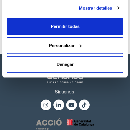
Referencia
Envase
Precio
Mostrar detalles
CPAP810950
Comprar
x1ml
Disponibilidad
Ver stock
Permitir todas
Personalizar
Denegar
Síguenos: