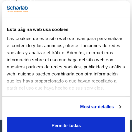
CAS
(1)
[106-48-9]
Esta página web usa cookies
Las cookies de este sitio web se usan para personalizar
el contenido y los anuncios, ofrecer funciones de redes
sociales y analizar el tráfico. Además, compartimos
Envase
Volumen
CAS
información sobre el uso que haga del sitio web con
VIAL
500mg
[106-48-9]
nuestros partners de redes sociales, publicidad y análisis
Referencia
Envase
Precio
web, quienes pueden combinarla con otra información
SB58-500MG
Comprar
x 500mg
que les haya proporcionado o que hayan recopilado a
Disponibilidad
partir del uso que haya hecho de sus servicios.
Ver stock
Mostrar detalles
Permitir todas