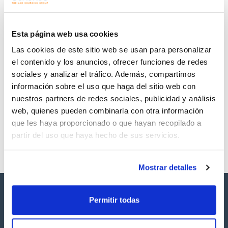
Regístrate para
Regístrate para
descargas
descargas
SDS/ Hoja de seguridad
Esta página web usa cookies
Regístrate para
Las cookies de este sitio web se usan para personalizar
descargas
el contenido y los anuncios, ofrecer funciones de redes
sociales y analizar el tráfico. Además, compartimos
Los productos marcados con esta imagen son
información sobre el uso que haga del sitio web con
productos marca Scharlau habitualmente en stock,
listos para una entrega inmediata.
nuestros partners de redes sociales, publicidad y análisis
web, quienes pueden combinarla con otra información
que les haya proporcionado o que hayan recopilado a
partir del uso que haya hecho de sus servicios.
Mostrar detalles
Permitir todas