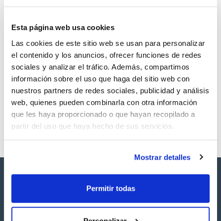
Esta página web usa cookies
Las cookies de este sitio web se usan para personalizar
Volumen
CAS
el contenido y los anuncios, ofrecer funciones de redes
100 mg
[3228-02-2]
sociales y analizar el tráfico. Además, compartimos
Referencia
Envase
Precio
información sobre el uso que haga del sitio web con
SB9720100M
Comprar
x100mg
nuestros partners de redes sociales, publicidad y análisis
Disponibilidad
web, quienes pueden combinarla con otra información
Ver stock
que les haya proporcionado o que hayan recopilado a
partir del uso que haya hecho de sus servicios.
Mostrar detalles
Permitir todas
Personalizar