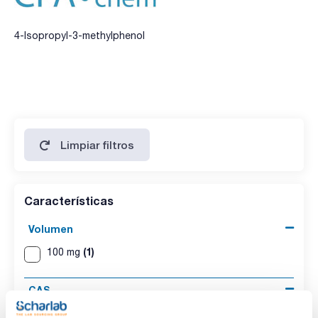
4-Isopropyl-3-methylphenol
Limpiar filtros
Características
Volumen
(1)
100 mg
CAS
(1)
[3228-02-2]