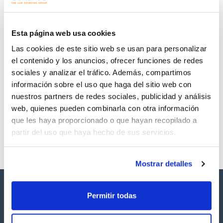
Regístrate para
Regístrate para
descargas
descargas
SDS/ Hoja de seguridad
Esta página web usa cookies
Regístrate para
Las cookies de este sitio web se usan para personalizar
descargas
el contenido y los anuncios, ofrecer funciones de redes
sociales y analizar el tráfico. Además, compartimos
Los productos marcados con esta imagen son
información sobre el uso que haga del sitio web con
productos marca Scharlau habitualmente en stock,
listos para una entrega inmediata.
nuestros partners de redes sociales, publicidad y análisis
web, quienes pueden combinarla con otra información
que les haya proporcionado o que hayan recopilado a
partir del uso que haya hecho de sus servicios.
Mostrar detalles
Permitir todas