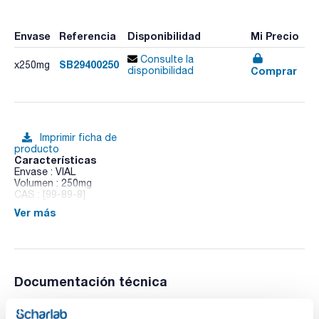
Envase
Referencia
Disponibilidad
Mi Precio
Consulte la
SB29400250
x250mg
Comprar
disponibilidad
Imprimir ficha de
producto
Características
Envase : VIAL
Volumen : 250mg
CAS : [99-89-8]
Ver más
4-Isopropylphenol
Documentación técnica
TDS / Ficha técnica
COA