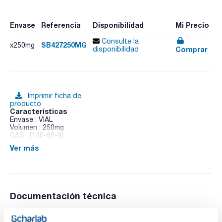
Envase
Referencia
Disponibilidad
Mi Precio
Consulte la
SB427250MG
x250mg
Comprar
disponibilidad
Imprimir ficha de
producto
Características
Envase : VIAL
Volumen : 250mg
CAS : [140-66-9]
Ver más
4-tert-Octylphenol
Documentación técnica
TDS / Ficha técnica
COA