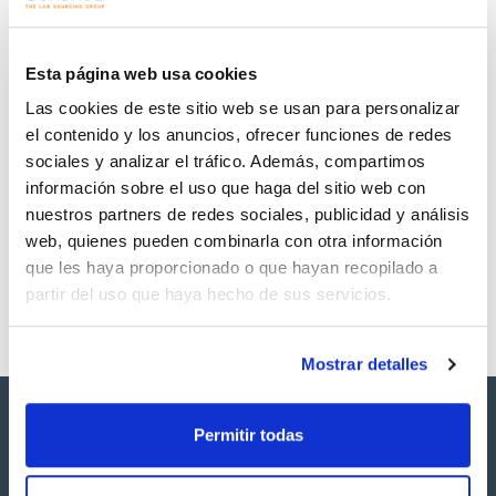
Regístrate para
Regístrate para
descargas
descargas
SDS/ Hoja de seguridad
Esta página web usa cookies
Regístrate para
Las cookies de este sitio web se usan para personalizar
descargas
el contenido y los anuncios, ofrecer funciones de redes
sociales y analizar el tráfico. Además, compartimos
Los productos marcados con esta imagen son
información sobre el uso que haga del sitio web con
productos marca Scharlau habitualmente en stock,
listos para una entrega inmediata.
nuestros partners de redes sociales, publicidad y análisis
web, quienes pueden combinarla con otra información
que les haya proporcionado o que hayan recopilado a
partir del uso que haya hecho de sus servicios.
Mostrar detalles
Permitir todas