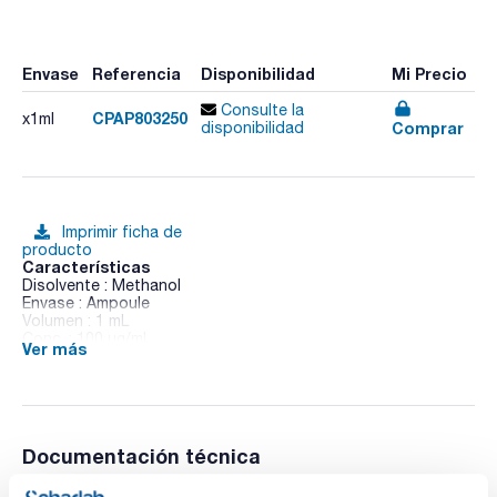
Envase
Referencia
Disponibilidad
Mi Precio
Consulte la
CPAP803250
x1ml
Comprar
disponibilidad
Imprimir ficha de
producto
Características
Disolvente : Methanol
Envase : Ampoule
Volumen : 1 mL
Conc. : 100 ug/ml
Ver más
CAS : [79-06-1]
Acrylamide in Methanol 10 mL
Documentación técnica