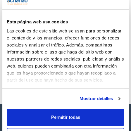
TDS / Ficha técnica
COA
Regístrate para
Regístrate para
descargas
descargas
SDS/ Hoja de seguridad
Esta página web usa cookies
Regístrate para
Las cookies de este sitio web se usan para personalizar
descargas
el contenido y los anuncios, ofrecer funciones de redes
sociales y analizar el tráfico. Además, compartimos
Los productos marcados con esta imagen son
información sobre el uso que haga del sitio web con
productos marca Scharlau habitualmente en stock,
nuestros partners de redes sociales, publicidad y análisis
listos para una entrega inmediata.
web, quienes pueden combinarla con otra información
que les haya proporcionado o que hayan recopilado a
partir del uso que haya hecho de sus servicios.
Mostrar detalles
Permitir todas