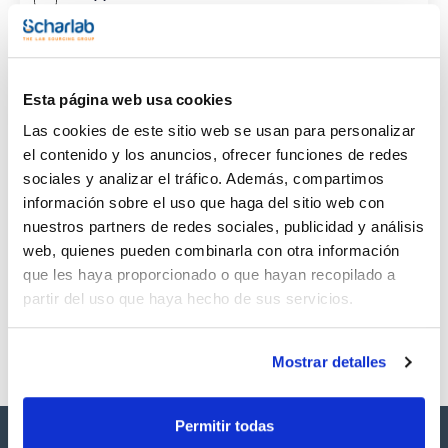
CAS
(1)
[96-33-3]
Esta página web usa cookies
Las cookies de este sitio web se usan para personalizar
el contenido y los anuncios, ofrecer funciones de redes
sociales y analizar el tráfico. Además, compartimos
Envase
Volumen
CAS
información sobre el uso que haga del sitio web con
VIAL
1ml
[96-33-3]
nuestros partners de redes sociales, publicidad y análisis
Referencia
Envase
Precio
web, quienes pueden combinarla con otra información
SB43301000
Comprar
x1ml
que les haya proporcionado o que hayan recopilado a
Disponibilidad
partir del uso que haya hecho de sus servicios.
Ver stock
Mostrar detalles
Permitir todas