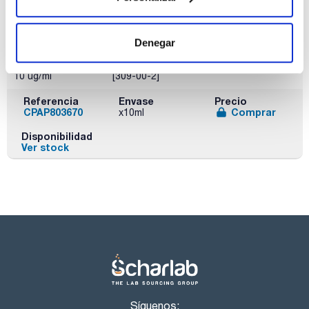
Disolvente
Envase
Volumen
Methanol
Ampoule
10 mL
Denegar
Conc.
CAS
10 ug/ml
[309-00-2]
Referencia
Envase
Precio
CPAP803670
Comprar
x10ml
Disponibilidad
Ver stock
Síguenos: