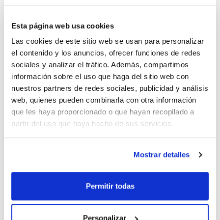
Disolvente
Envase
Volumen
Cyclohexane
Ampoule
1 mL
Esta página web usa cookies
Conc.
CAS
100 ug/ml
[309-00-2]
Las cookies de este sitio web se usan para personalizar
el contenido y los anuncios, ofrecer funciones de redes
Referencia
Envase
Precio
CPAP803660
Comprar
x1ml
sociales y analizar el tráfico. Además, compartimos
información sobre el uso que haga del sitio web con
Disponibilidad
nuestros partners de redes sociales, publicidad y análisis
Ver stock
web, quienes pueden combinarla con otra información
que les haya proporcionado o que hayan recopilado a
Disolvente
Envase
Volumen
partir del uso que haya hecho de sus servicios.
Methanol
Ampoule
1 mL
Conc.
CAS
Mostrar detalles
100 ug/ml
[309-00-2]
Referencia
Envase
Precio
CPAP803680
Comprar
x1ml
Permitir todas
Disponibilidad
Ver stock
Personalizar