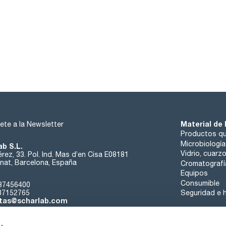
Material de 
ete a la Newsletter
Productos qu
Microbiología
ab S.L.
Vidrio, cuarz
rez, 33. Pol. Ind. Mas d’en Cisa E08181
at, Barcelona, España
Cromatografí
Equipos
Consumible
37456400
37152765
Seguridad e h
tas@scharlab.com