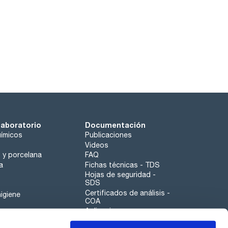
laboratorio
Documentación
ímicos
Publicaciones
Videos
o y porcelana
FAQ
a
Fichas técnicas - TDS
Hojas de seguridad -
SDS
Certificados de análisis -
igiene
COA
Aplicaciones
Tabla Periódica