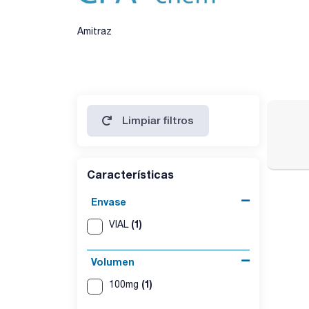
Amitraz
Limpiar filtros
Características
Envase
(1)
VIAL
Volumen
(1)
100mg