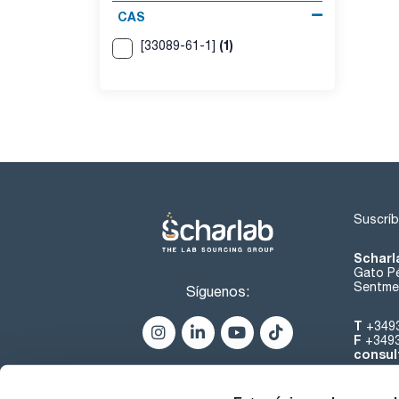
CAS
(1)
[33089-61-1]
Suscríb
Scharl
Gato Pé
Sentmen
Síguenos:
T
+349
F
+349
consul