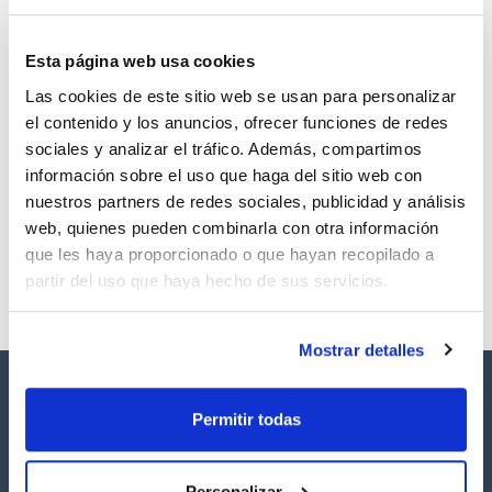
Esta página web usa cookies
Las cookies de este sitio web se usan para personalizar
Volumen
CAS
el contenido y los anuncios, ofrecer funciones de redes
5 mg
[446254-67-7]
sociales y analizar el tráfico. Además, compartimos
Referencia
Envase
Precio
información sobre el uso que haga del sitio web con
SBDE1035MG
Comprar
x5mg
nuestros partners de redes sociales, publicidad y análisis
Disponibilidad
web, quienes pueden combinarla con otra información
Ver stock
que les haya proporcionado o que hayan recopilado a
partir del uso que haya hecho de sus servicios.
Mostrar detalles
Permitir todas
Personalizar