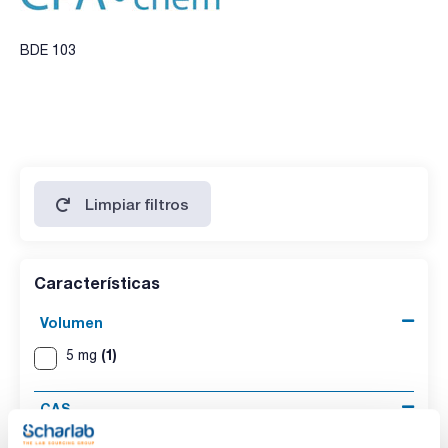
BDE 103
Limpiar filtros
Características
Volumen
(1)
5 mg
CAS
(1)
[446254-67-7]